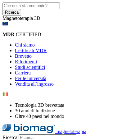
Ricerca
Magnetoterapia 3D
MDR
CERTIFIED
Chi siamo
Certificati MDR
Brevetto
Riferimenti
Studi scientifici
Carriera
Per le università
Vendita all´ingrosso
Tecnologia 3D brevettata
30 anni di tradizione
Oltre 40 paesi nel mondo
magnetoterapia
Ricerca