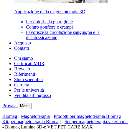
Applicazione della magnetoterapia 3D
Per dolori e la guarigione
Contro gonfiore e crampi
Favorisce la circolazione sanguigna e la
disintossicazione
Acquisto
Contatti
Chi siamo
Certificati MDR
Brevetto
Riferimenti
Studi scientifici
Carriera
Per le università
Vendita all´ingrosso
Provala
Menu
Biomag
-
Magnetoterapia
-
Prodotti per magnetoterapia Biomag
-
Kit per magnetoterapia Biomag
-
Set per magnetoterapia veterinaria
-
Biomag Lumina 3D-e VET PET CARE MAX