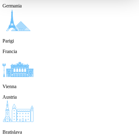
Germania
Parigi
Francia
Vienna
Austria
Bratislava