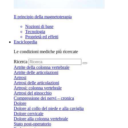
Il principio della magnetoterapia
Nozioni di base
Tecnologia
Proprietà ed effetti
Enciclopedia
Le condizioni mediche più ricercate
Ricerca
Artrite della colonna vertebrale
Artrite delle articolazioni
Artrosi
Artrosi delle articolazioni
Artrosi: colonna vertebrale
Artrosi del ginocchio
Compressione dei nervi – cronica
Dolore
Dolore al collo del piede e alla caviglia
Dolore cervicale
Dolore alla colonna vertebrale
Stato post-operatorio