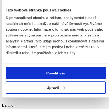
Regno Unito
Tato webová stránka používá cookies
K personalizaci obsahu a reklam, poskytování funkcí
sociálních médií a analýze naší návštěvnosti využíváme
soubory cookie. Informace o tom, jak náš web používáte,
Roma
sdílíme se svými partnery pro sociální média, inzerci a
analýzy. Partneři tyto údaje mohou zkombinovat s dalšími
Italia
informacemi, které jste jim poskytli nebo které získali v
důsledku toho, že používáte jejich služby.
Barcellona
Povolit vše
Spagna
Upravit
Berlino