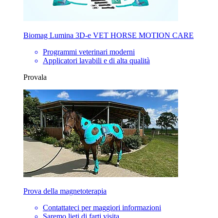
Biomag Lumina 3D-e VET HORSE MOTION CARE
Programmi veterinari moderni
Applicatori lavabili e di alta qualità
Provala
Prova della magnetoterapia
Contattateci per maggiori informazioni
Saremo lieti di farti visita