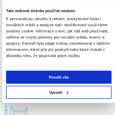
Tato webová stránka používá cookies
Berlino
K personalizaci obsahu a reklam, poskytování funkcí
Germania
sociálních médií a analýze naší návštěvnosti využíváme
soubory cookie. Informace o tom, jak náš web používáte,
sdílíme se svými partnery pro sociální média, inzerci a
analýzy. Partneři tyto údaje mohou zkombinovat s dalšími
informacemi, které jste jim poskytli nebo které získali v
Parigi
důsledku toho, že používáte jejich služby.
Francia
Povolit vše
Vienna
Upravit
Austria