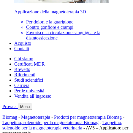
Applicazione della magnetoterapia 3D
Per dolori e la guarigione
Contro gonfiore e crampi
Favorisce la circolazione sanguigna e la
disintossicazione
Acquisto
Contatti
Chi siamo
Certificati MDR
Brevetto
Riferimenti
Studi scientifici
Carriera
Per le università
Vendita all´ingrosso
Provala
Menu
Biomag
-
Magnetoterapia
-
Prodotti per magnetoterapia Biomag
-
Tappetino, solenoide per la magnetoterapia Biomag
-
Tappetino,
solenoide per la magnetoterapia veterinaria
-
AV5 – Applicatore per