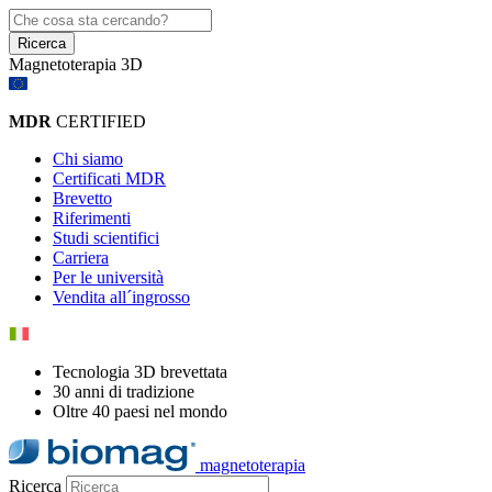
Ricerca
Magnetoterapia 3D
MDR
CERTIFIED
Chi siamo
Certificati MDR
Brevetto
Riferimenti
Studi scientifici
Carriera
Per le università
Vendita all´ingrosso
Tecnologia 3D brevettata
30 anni di tradizione
Oltre 40 paesi nel mondo
magnetoterapia
Ricerca