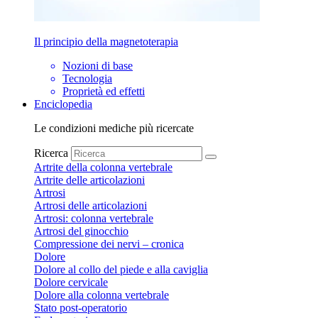
Il principio della magnetoterapia
Nozioni di base
Tecnologia
Proprietà ed effetti
Enciclopedia
Le condizioni mediche più ricercate
Ricerca
Artrite della colonna vertebrale
Artrite delle articolazioni
Artrosi
Artrosi delle articolazioni
Artrosi: colonna vertebrale
Artrosi del ginocchio
Compressione dei nervi – cronica
Dolore
Dolore al collo del piede e alla caviglia
Dolore cervicale
Dolore alla colonna vertebrale
Stato post-operatorio