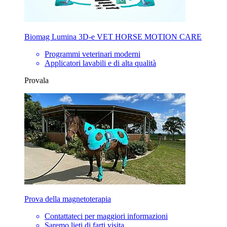
Biomag Lumina 3D-e VET HORSE MOTION CARE
Programmi veterinari moderni
Applicatori lavabili e di alta qualità
Provala
Prova della magnetoterapia
Contattateci per maggiori informazioni
Saremo lieti di farti visita